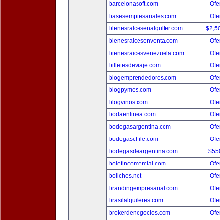
barcelonasoft.com
Ofer
basesempresariales.com
Ofer
bienesraicesenalquiler.com
$2,5
bienesraicesenventa.com
Ofer
bienesraicesvenezuela.com
Ofer
billetesdeviaje.com
Ofer
blogemprendedores.com
Ofer
blogpymes.com
Ofer
blogvinos.com
Ofer
bodaenlinea.com
Ofer
bodegasargentina.com
Ofer
bodegaschile.com
Ofer
bodegasdeargentina.com
$55
boletincomercial.com
Ofer
boliches.net
Ofer
brandingempresarial.com
Ofer
brasilalquileres.com
Ofer
brokerdenegocios.com
Ofer