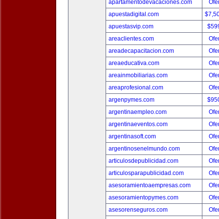
apartamentodevacaciones.com
Ofer
apuestadigital.com
$7,5
apuestasvip.com
$59
areaclientes.com
Ofer
areadecapacitacion.com
Ofer
areaeducativa.com
Ofer
areainmobiliarias.com
Ofer
areaprofesional.com
Ofer
argenpymes.com
$95
argentinaempleo.com
Ofer
argentinaeventos.com
Ofer
argentinasoft.com
Ofer
argentinosenelmundo.com
Ofer
articulosdepublicidad.com
Ofer
articulosparapublicidad.com
Ofer
asesoramientoaempresas.com
Ofer
asesoramientopymes.com
Ofer
asesorenseguros.com
Ofer