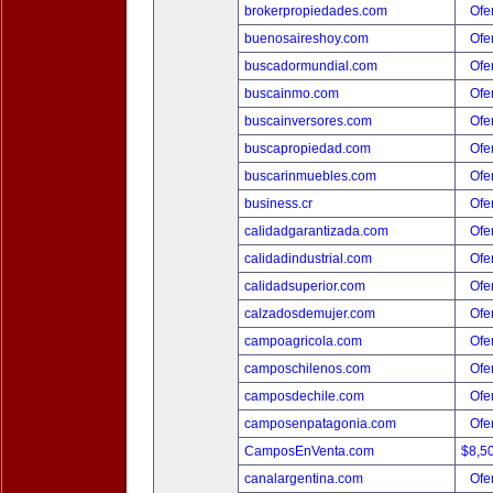
brokerpropiedades.com
Ofer
buenosaireshoy.com
Ofer
buscadormundial.com
Ofer
buscainmo.com
Ofer
buscainversores.com
Ofer
buscapropiedad.com
Ofer
buscarinmuebles.com
Ofer
business.cr
Ofer
calidadgarantizada.com
Ofer
calidadindustrial.com
Ofer
calidadsuperior.com
Ofer
calzadosdemujer.com
Ofer
campoagricola.com
Ofer
camposchilenos.com
Ofer
camposdechile.com
Ofer
camposenpatagonia.com
Ofer
CamposEnVenta.com
$8,5
canalargentina.com
Ofer