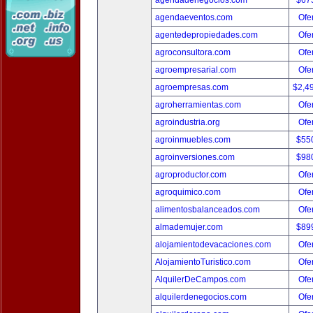
agendadenegocios.com
$67
agendaeventos.com
Ofer
agentedepropiedades.com
Ofer
agroconsultora.com
Ofer
agroempresarial.com
Ofer
agroempresas.com
$2,4
agroherramientas.com
Ofer
agroindustria.org
Ofer
agroinmuebles.com
$55
agroinversiones.com
$98
agroproductor.com
Ofer
agroquimico.com
Ofer
alimentosbalanceados.com
Ofer
almademujer.com
$89
alojamientodevacaciones.com
Ofer
AlojamientoTuristico.com
Ofer
AlquilerDeCampos.com
Ofer
alquilerdenegocios.com
Ofer