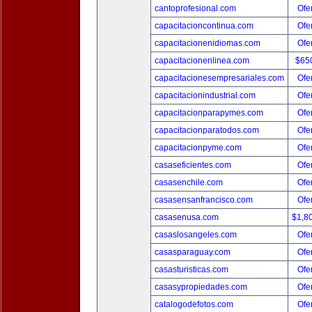
cantoprofesional.com
Ofer
capacitacioncontinua.com
Ofer
capacitacionenidiomas.com
Ofer
capacitacionenlinea.com
$65
capacitacionesempresariales.com
Ofer
capacitacionindustrial.com
Ofer
capacitacionparapymes.com
Ofer
capacitacionparatodos.com
Ofer
capacitacionpyme.com
Ofer
casaseficientes.com
Ofer
casasenchile.com
Ofer
casasensanfrancisco.com
Ofer
casasenusa.com
$1,8
casaslosangeles.com
Ofer
casasparaguay.com
Ofer
casasturisticas.com
Ofer
casasypropiedades.com
Ofer
catalogodefotos.com
Ofer