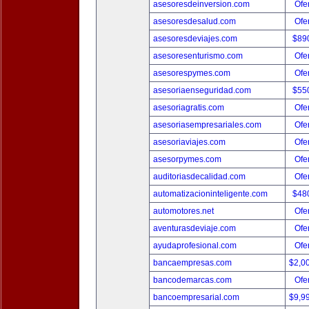
asesoresdeinversion.com
Ofer
asesoresdesalud.com
Ofer
asesoresdeviajes.com
$89
asesoresenturismo.com
Ofer
asesorespymes.com
Ofer
asesoriaenseguridad.com
$55
asesoriagratis.com
Ofer
asesoriasempresariales.com
Ofer
asesoriaviajes.com
Ofer
asesorpymes.com
Ofer
auditoriasdecalidad.com
Ofer
automatizacioninteligente.com
$48
automotores.net
Ofer
aventurasdeviaje.com
Ofer
ayudaprofesional.com
Ofer
bancaempresas.com
$2,0
bancodemarcas.com
Ofer
bancoempresarial.com
$9,9