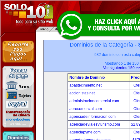
Dominios de la Categoría -
982 dominios en esta categ
Mostrando 1 de 150
Ver siguientes 150 >>
Nombre de Dominio
Prec
abastecimiento.net
Ofer
accionistas.net
Ofer
administracioncomercial.com
Ofer
aerocomercial.com
Ofer
agenciadeinformacion.com
Ofer
agenciadeviajesyturismo.com
$2,8
agenciapyme.com
Ofer