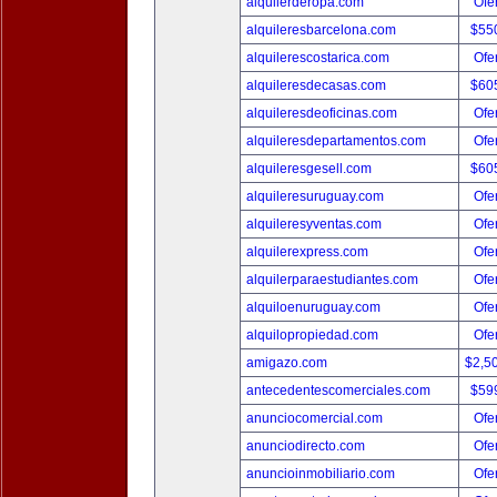
alquilerderopa.com
Ofer
alquileresbarcelona.com
$55
alquilerescostarica.com
Ofer
alquileresdecasas.com
$60
alquileresdeoficinas.com
Ofer
alquileresdepartamentos.com
Ofer
alquileresgesell.com
$60
alquileresuruguay.com
Ofer
alquileresyventas.com
Ofer
alquilerexpress.com
Ofer
alquilerparaestudiantes.com
Ofer
alquiloenuruguay.com
Ofer
alquilopropiedad.com
Ofer
amigazo.com
$2,5
antecedentescomerciales.com
$59
anunciocomercial.com
Ofer
anunciodirecto.com
Ofer
anuncioinmobiliario.com
Ofer