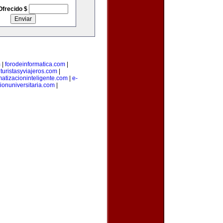
Ofrecido $
m
|
forodeinformatica.com
|
|
turistasyviajeros.com
|
atizacioninteligente.com
|
e-
ionuniversitaria.com
|