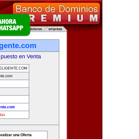
igente.com
 puesto en Venta
ELIGENTE.COM
nte.com
ente.com
tas
ealizar una Oferta