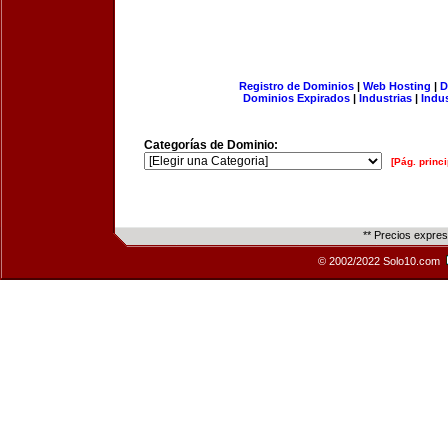
Registro de Dominios
|
Web Hosting
|
D
Dominios Expirados
|
Industrias
|
Indu
Categorías de Dominio:
[Pág. princi
** Precios expre
© 2002/2022 Solo10.com