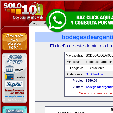
bodegasdeargent
El dueño de este dominio lo ha
Mayusculas:
BODEGASDEARGE
Minusculas:
bodegasdeargenti
Longitud:
18 caracteres
Categorias:
Sin Clasificar
Precio:
$550.00
Visitar!
bodegasdeargenti
Serán consideradas ofer
R