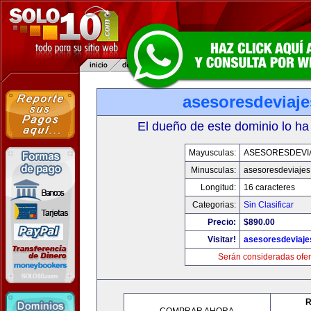
asesoresdeviaj
El dueño de este dominio lo ha
Mayusculas:
ASESORESDEVI
Minusculas:
asesoresdeviaje
Longitud:
16 caracteres
Categorias:
Sin Clasificar
Precio:
$890.00
Visitar!
asesoresdeviaj
Serán consideradas ofer
R