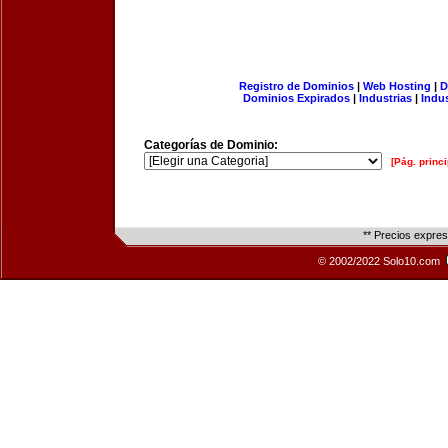
Registro de Dominios
|
Web Hosting
|
D
Dominios Expirados
|
Industrias
|
Indu
Categorías de Dominio:
[Pág. princi
** Precios expre
© 2002/2022 Solo10.com