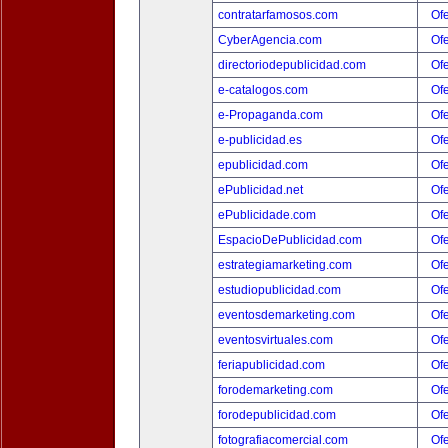
contratarfamosos.com
Ofe
CyberAgencia.com
Ofe
directoriodepublicidad.com
Ofe
e-catalogos.com
Ofe
e-Propaganda.com
Ofe
e-publicidad.es
Ofe
epublicidad.com
Ofe
ePublicidad.net
Ofe
ePublicidade.com
Ofe
EspacioDePublicidad.com
Ofe
estrategiamarketing.com
Ofe
estudiopublicidad.com
Ofe
eventosdemarketing.com
Ofe
eventosvirtuales.com
Ofe
feriapublicidad.com
Ofe
forodemarketing.com
Ofe
forodepublicidad.com
Ofe
fotografiacomercial.com
Ofe