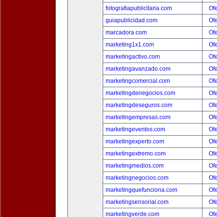
fotografiapublicitaria.com
Ofe
guiapublicidad.com
Ofe
marcadora.com
Ofe
marketing1x1.com
Ofe
marketingactivo.com
Ofe
marketingavanzado.com
Ofe
marketingcomercial.com
Ofe
marketingdenegocios.com
Ofe
marketingdeseguros.com
Ofe
marketingempresas.com
Ofe
marketingeventos.com
Ofe
marketingexperto.com
Ofe
marketingextremo.com
Ofe
marketingmedios.com
Ofe
marketingnegocios.com
Ofe
marketingquefunciona.com
Ofe
marketingsensorial.com
Ofe
marketingverde.com
Ofe