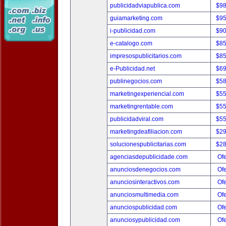
publicidadviapublica.com
$9
guiamarketing.com
$9
i-publicidad.com
$9
e-catalogo.com
$8
impresospublicitarios.com
$8
e-Publicidad.net
$6
publinegocios.com
$5
marketingexperiencial.com
$5
marketingrentable.com
$5
publicidadviral.com
$5
marketingdeafiliacion.com
$2
solucionespublicitarias.com
$2
agenciasdepublicidade.com
Ofe
anunciosdenegocios.com
Ofe
anunciosinteractivos.com
Ofe
anunciosmultimedia.com
Ofe
anunciospublicidad.com
Ofe
anunciosypublicidad.com
Ofe