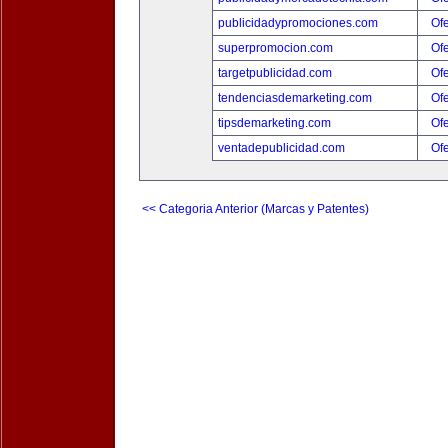
publicidadypromociones.com
Ofe
superpromocion.com
Ofe
targetpublicidad.com
Ofe
tendenciasdemarketing.com
Ofe
tipsdemarketing.com
Ofe
ventadepublicidad.com
Ofe
<< Categoria Anterior (Marcas y Patentes)