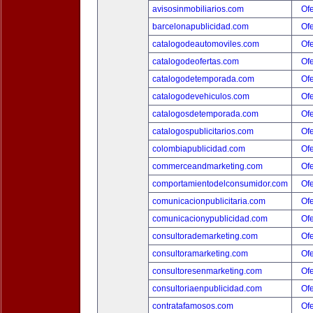
avisosinmobiliarios.com
Ofe
barcelonapublicidad.com
Ofe
catalogodeautomoviles.com
Ofe
catalogodeofertas.com
Ofe
catalogodetemporada.com
Ofe
catalogodevehiculos.com
Ofe
catalogosdetemporada.com
Ofe
catalogospublicitarios.com
Ofe
colombiapublicidad.com
Ofe
commerceandmarketing.com
Ofe
comportamientodelconsumidor.com
Ofe
comunicacionpublicitaria.com
Ofe
comunicacionypublicidad.com
Ofe
consultorademarketing.com
Ofe
consultoramarketing.com
Ofe
consultoresenmarketing.com
Ofe
consultoriaenpublicidad.com
Ofe
contratafamosos.com
Ofe