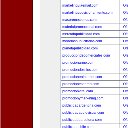
marketingviaemail.com
Ofe
marketingyposicionamiento.com
Ofe
maspromociones.com
Ofe
materialpromocional.com
Ofe
mercadopublicidad.com
Ofe
modelospublicitarias.com
Ofe
planetapublicidad.com
Ofe
producciondecomerciales.com
Ofe
promocionarme.com
Ofe
promociondesitios.com
Ofe
promocioneninternet.com
Ofe
promocionesenred.com
Ofe
promocionviral.com
Ofe
promocionymarketing.com
Ofe
publicidadargentina.com
Ofe
publicidadaudiovisual.com
Ofe
publicidadbarcelona.com
Ofe
publicidadchile.com
Ofe