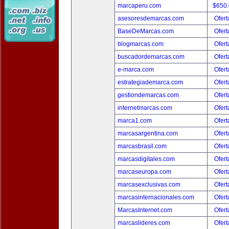
marcaperu.com
$650
asesoresdemarcas.com
Ofert
BaseDeMarcas.com
Ofert
blogmarcas.com
Ofert
buscadordemarcas.com
Ofert
e-marca.com
Ofert
estrategiademarca.com
Ofert
gestiondemarcas.com
Ofert
internetmarcas.com
Ofert
marca1.com
Ofert
marcasargentina.com
Ofert
marcasbrasil.com
Ofert
marcasdigitales.com
Ofert
marcaseuropa.com
Ofert
marcasexclusivas.com
Ofert
marcasinternacionales.com
Ofert
MarcasInternet.com
Ofert
marcaslideres.com
Ofert