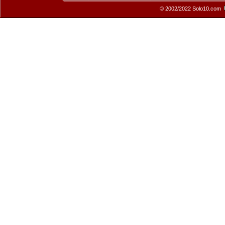
© 2002/2022 Solo10.com