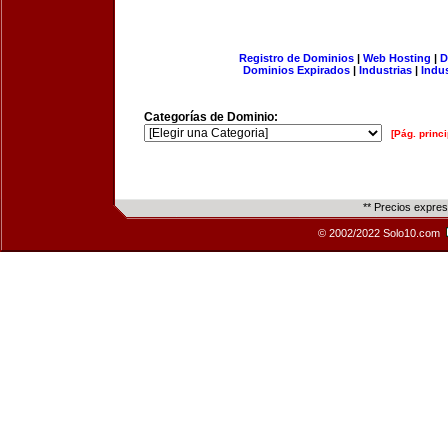
Registro de Dominios
|
Web Hosting
|
D
Dominios Expirados
|
Industrias
|
Indu
Categorías de Dominio:
[Pág. princi
** Precios expre
© 2002/2022 Solo10.com