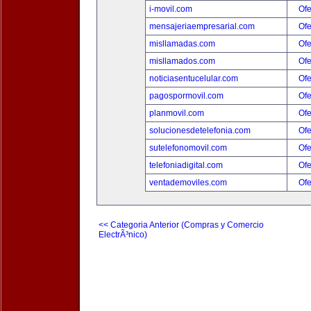
i-movil.com
Ofe
mensajeriaempresarial.com
Ofe
misllamadas.com
Ofe
misllamados.com
Ofe
noticiasentucelular.com
Ofe
pagospormovil.com
Ofe
planmovil.com
Ofe
solucionesdetelefonia.com
Ofe
sutelefonomovil.com
Ofe
telefoniadigital.com
Ofe
ventademoviles.com
Ofe
<< Categoria Anterior (Compras y Comercio
ElectrÃ³nico)