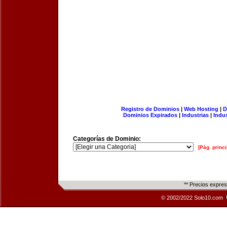
Registro de Dominios
|
Web Hosting
|
D
Dominios Expirados
|
Industrias
|
Indu
Categorías de Dominio:
[Pág. princi
** Precios expre
© 2002/2022 Solo10.com