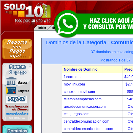
Dominios de la Categoría -
Comunica
37 dominios en esta categ
Mostrando 1 de 37
Nombre de Dominio
Prec
fonox.com
$49,
movilink.com
$2,
conexionmovil.com
$5
telefoniaempresas.com
$4
areadecomunicacion.com
Ofe
celujuegos.com
Ofe
centraldecomunicacion.com
Ofe
centraldecomunicaciones.com
Ofe