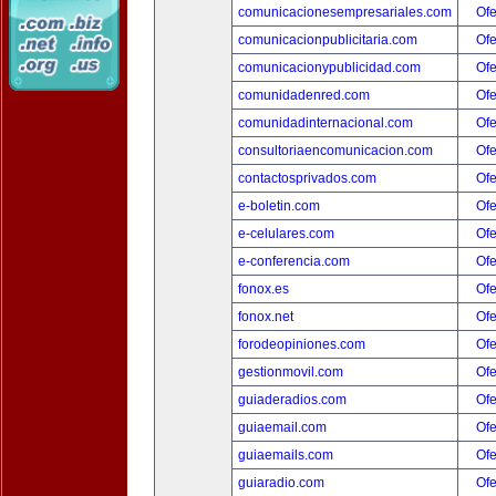
comunicacionesempresariales.com
Ofe
comunicacionpublicitaria.com
Ofe
comunicacionypublicidad.com
Ofe
comunidadenred.com
Ofe
comunidadinternacional.com
Ofe
consultoriaencomunicacion.com
Ofe
contactosprivados.com
Ofe
e-boletin.com
Ofe
e-celulares.com
Ofe
e-conferencia.com
Ofe
fonox.es
Ofe
fonox.net
Ofe
forodeopiniones.com
Ofe
gestionmovil.com
Ofe
guiaderadios.com
Ofe
guiaemail.com
Ofe
guiaemails.com
Ofe
guiaradio.com
Ofe