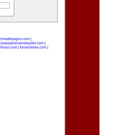
zonadepagos.com
|
casasypisosenalquiler.com
|
hinas.com
|
foroenlinea.com
|