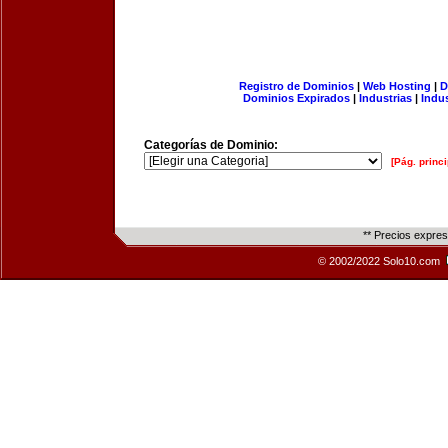
Registro de Dominios
|
Web Hosting
|
D
Dominios Expirados
|
Industrias
|
Indu
Categorías de Dominio:
[Pág. princi
** Precios expre
© 2002/2022 Solo10.com