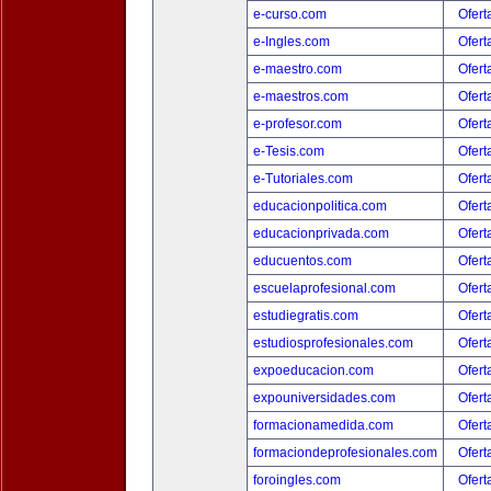
e-curso.com
Ofert
e-Ingles.com
Ofert
e-maestro.com
Ofert
e-maestros.com
Ofert
e-profesor.com
Ofert
e-Tesis.com
Ofert
e-Tutoriales.com
Ofert
educacionpolitica.com
Ofert
educacionprivada.com
Ofert
educuentos.com
Ofert
escuelaprofesional.com
Ofert
estudiegratis.com
Ofert
estudiosprofesionales.com
Ofert
expoeducacion.com
Ofert
expouniversidades.com
Ofert
formacionamedida.com
Ofert
formaciondeprofesionales.com
Ofert
foroingles.com
Ofert