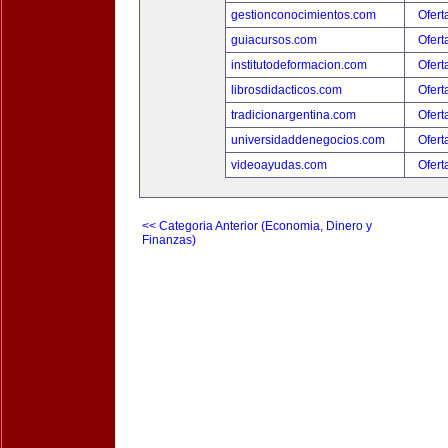
gestionconocimientos.com
Ofert
guiacursos.com
Ofert
institutodeformacion.com
Ofert
librosdidacticos.com
Ofert
tradicionargentina.com
Ofert
universidaddenegocios.com
Ofert
videoayudas.com
Ofert
<< Categoria Anterior (Economia, Dinero y
Finanzas)