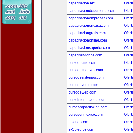
capacitacion.biz
Ofert
capacitaciondepersonal.com
Ofert
capacitacionempresas.com
Ofert
capacitacionencasa.com
Ofert
capacitaciongratis.com
Ofert
capacitaciononline.com
Ofert
capacitacionsuperior.com
Ofert
capacitandonos.com
Ofert
cursodecine.com
Ofert
cursodefinanzas.com
Ofert
cursodesistemas.com
Ofert
cursodevuelo.com
Ofert
cursodeweb.com
Ofert
cursointernacional.com
Ofert
cursoscapacitacion.com
Ofert
cursosenmexico.com
Ofert
disertar.com
Ofert
e-Colegios.com
Ofert