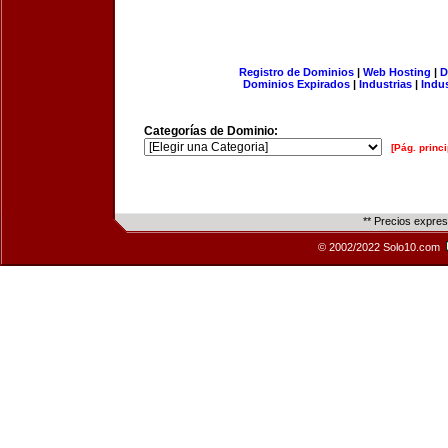
Registro de Dominios
|
Web Hosting
|
D
Dominios Expirados
|
Industrias
|
Indu
Categorías de Dominio:
[Pág. princi
** Precios expre
© 2002/2022 Solo10.com