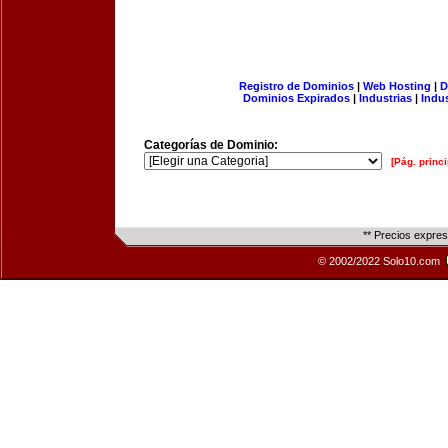
Registro de Dominios
|
Web Hosting
|
D
Dominios Expirados
|
Industrias
|
Indu
Categorías de Dominio:
[Pág. princi
** Precios expre
© 2002/2022 Solo10.com