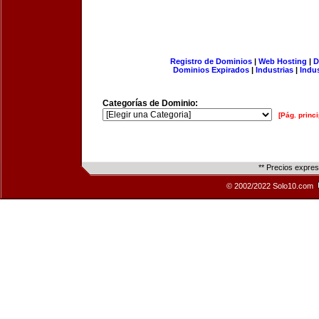
Registro de Dominios
|
Web Hosting
|
D
Dominios Expirados
|
Industrias
|
Indu
Categorías de Dominio:
[Pág. princi
** Precios expre
© 2002/2022 Solo10.com