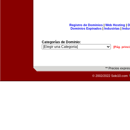
Registro de Dominios
|
Web Hosting
|
D
Dominios Expirados
|
Industrias
|
Indu
Categorías de Dominio:
[Pág. princi
** Precios expre
© 2002/2022 Solo10.com