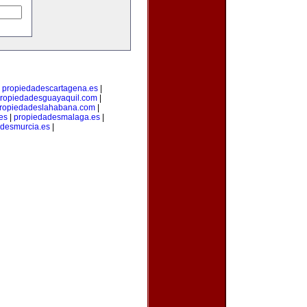
|
propiedadescartagena.es
|
ropiedadesguayaquil.com
|
ropiedadeslahabana.com
|
es
|
propiedadesmalaga.es
|
desmurcia.es
|