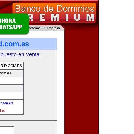
d.com.es
 puesto en Venta
RID.COM.ES
com.es
.com.es
tas