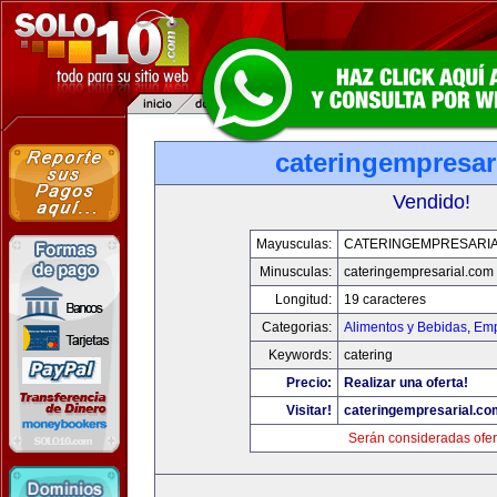
cateringempresar
Vendido!
Mayusculas:
CATERINGEMPRESARI
Minusculas:
cateringempresarial.com
Longitud:
19 caracteres
Categorias:
Alimentos y Bebidas
,
Emp
Keywords:
catering
Precio:
Realizar una oferta!
Visitar!
cateringempresarial.co
Serán consideradas ofer