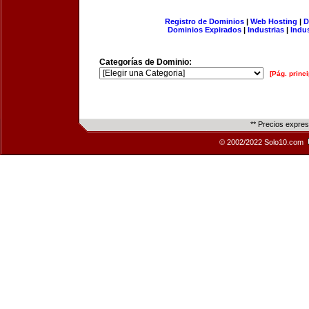
Registro de Dominios
|
Web Hosting
|
D
Dominios Expirados
|
Industrias
|
Indu
Categorías de Dominio:
[Pág. princi
** Precios expre
© 2002/2022 Solo10.com