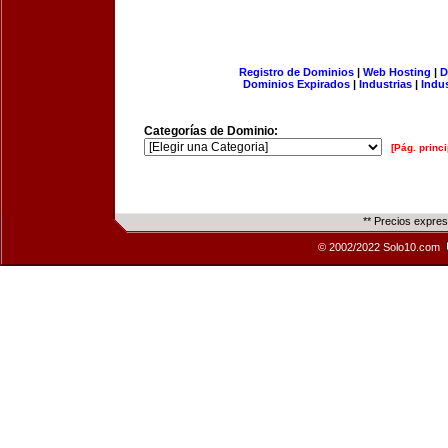
Registro de Dominios
|
Web Hosting
|
D
Dominios Expirados
|
Industrias
|
Indu
Categorías de Dominio:
[Pág. princi
** Precios expre
© 2002/2022 Solo10.com