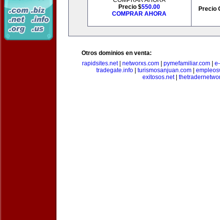
COMPRAR AHORA
Precio $
550.00
Precio 
COMPRAR AHORA
Otros dominios en venta:
rapidsites.net
|
networxs.com
|
pymefamiliar.com
|
e
tradegate.info
|
turismosanjuan.com
|
empleos
exitosos.net
|
thetradernetwo