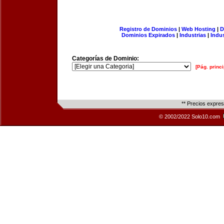
Registro de Dominios
|
Web Hosting
|
D
Dominios Expirados
|
Industrias
|
Indu
Categorías de Dominio:
[Pág. princi
** Precios expre
© 2002/2022 Solo10.com