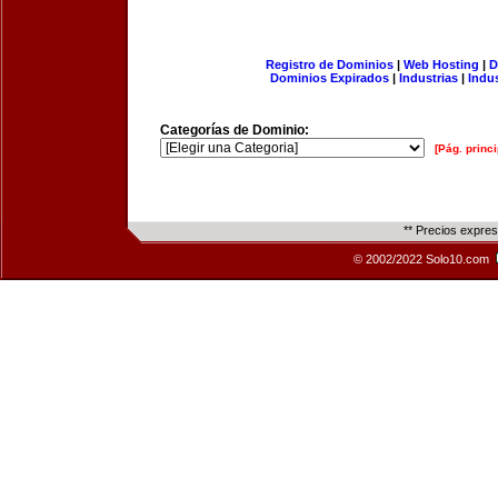
Registro de Dominios
|
Web Hosting
|
D
Dominios Expirados
|
Industrias
|
Indu
Categorías de Dominio:
[Pág. princi
** Precios expre
© 2002/2022 Solo10.com