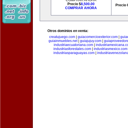
COMPRAR AHORA
Precio $
8,500.00
Precio 
COMPRAR AHORA
Otros dominios en venta:
creatujuego.com
|
guiacomercioexterior.com
|
guiae
guiainmuebles.net
|
guiajujuy.com
|
guiaproveedor
industriaecuatoriana.com
|
industriamexicana.
industriasforestales.com
|
industriasmexico.com
industriasparaguayas.com
|
industriavenezolan