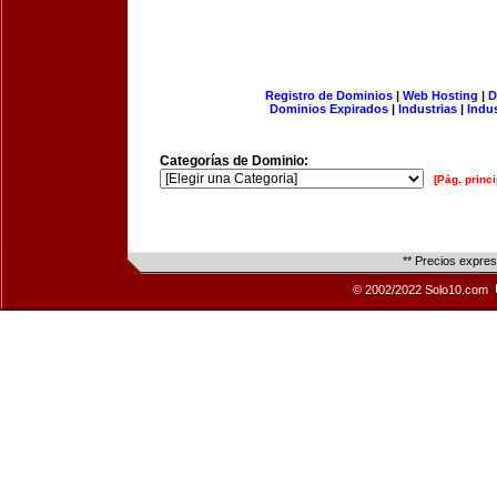
Registro de Dominios
|
Web Hosting
|
D
Dominios Expirados
|
Industrias
|
Indu
Categorías de Dominio:
[Pág. princi
** Precios expre
© 2002/2022 Solo10.com