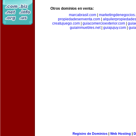
Otros dominios en venta:
marcabrasil.com
|
marketingdenegocios
propiedadesenventa.com
|
alquilerpropiedade
creatujuego.com
|
guiacomercioexterior.com
|
guiae
guiainmuebles.net
|
guiajujuy.com
|
gui
Registro de Dominios
|
Web Hosting
|
D