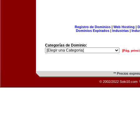
Registro de Dominios
|
Web Hosting
|
D
Dominios Expirados
|
Industrias
|
Indu
Categorías de Dominio:
[Pág. princi
** Precios expre
© 2002/2022 Solo10.com