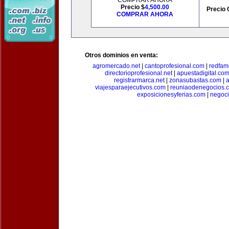
COMPRAR AHORA
Precio $
4,500.00
Precio 
COMPRAR AHORA
Otros dominios en venta:
agromercado.net
|
cantoprofesional.com
|
redfam
directorioprofesional.net
|
apuestadigital.co
registrarmarca.net
|
zonasubastas.com
|
a
viajesparaejecutivos.com
|
reuniaodenegocios.
exposicionesyferias.com
|
negoc