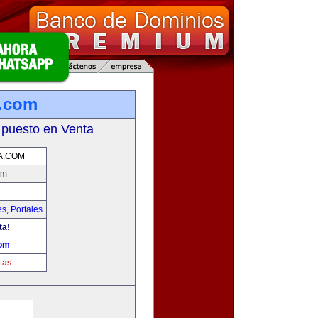
a.com
 puesto en Venta
A.COM
om
es
,
Portales
ta!
com
tas