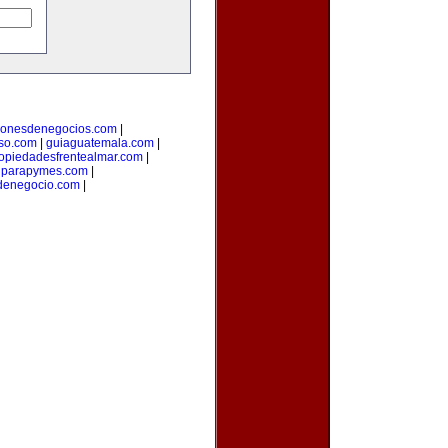
cionesdenegocios.com
|
oso.com
|
guiaguatemala.com
|
opiedadesfrentealmar.com
|
onparapymes.com
|
denegocio.com
|