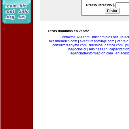
Precio Ofrecido $
Otros dominios en venta:
ContactosB2B.com
|
misdominios.net
|
rela
missmedellin.com
|
aventurasdeviaje.com
|
ventaj
consultorespyme.com
|
turismosudafrica.com
|
pr
negocios.cr
|
business.cr
|
capacitaci
agenciadeinformacion.com
|
enlaces