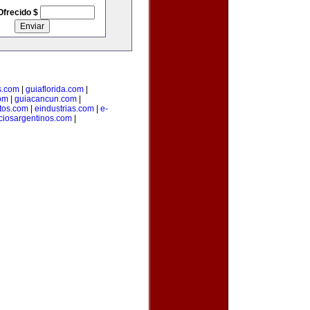
Ofrecido $
s.com
|
guiaflorida.com
|
com
|
guiacancun.com
|
tos.com
|
eindustrias.com
|
e-
ciosargentinos.com
|