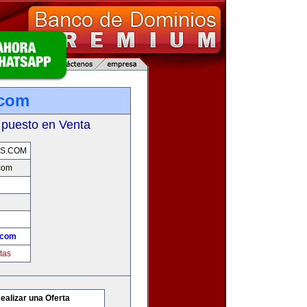
.com
 puesto en Venta
S.COM
com
.com
tas
ealizar una Oferta