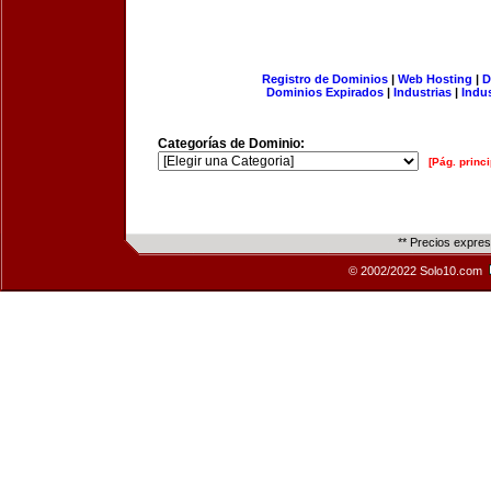
Registro de Dominios
|
Web Hosting
|
D
Dominios Expirados
|
Industrias
|
Indu
Categorías de Dominio:
[Pág. princi
** Precios expre
© 2002/2022 Solo10.com