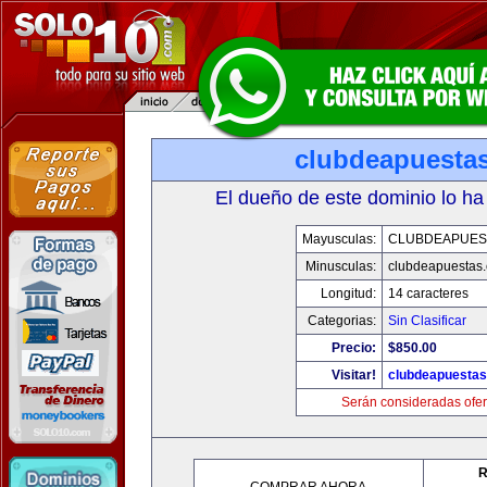
clubdeapuesta
El dueño de este dominio lo ha
Mayusculas:
CLUBDEAPUES
Minusculas:
clubdeapuestas
Longitud:
14 caracteres
Categorias:
Sin Clasificar
Precio:
$850.00
Visitar!
clubdeapuesta
Serán consideradas ofer
R