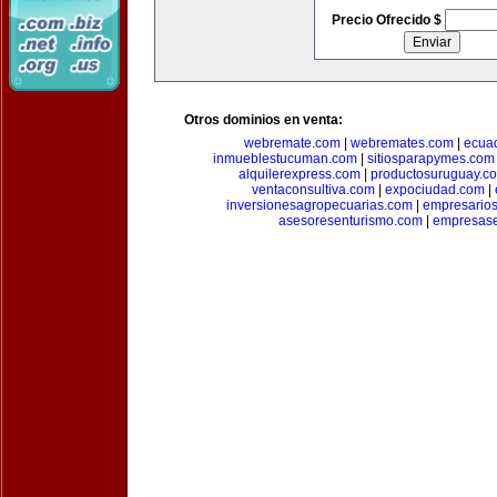
Precio Ofrecido $
Otros dominios en venta:
webremate.com
|
webremates.com
|
ecuad
inmueblestucuman.com
|
sitiosparapymes.com
alquilerexpress.com
|
productosuruguay.c
ventaconsultiva.com
|
expociudad.com
|
inversionesagropecuarias.com
|
empresario
asesoresenturismo.com
|
empresas