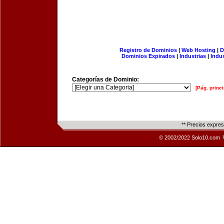
Registro de Dominios
|
Web Hosting
|
D
Dominios Expirados
|
Industrias
|
Indu
Categorías de Dominio:
[Pág. princi
** Precios expre
© 2002/2022 Solo10.com