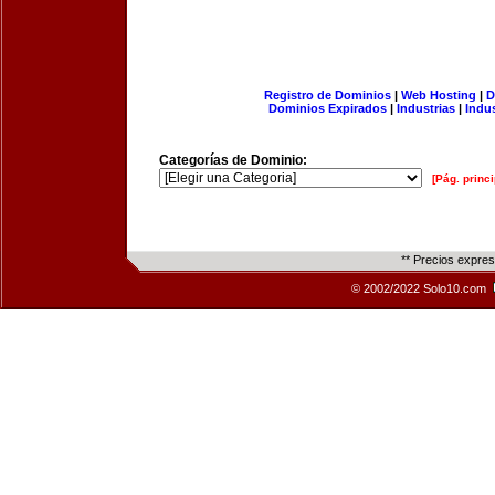
Registro de Dominios
|
Web Hosting
|
D
Dominios Expirados
|
Industrias
|
Indu
Categorías de Dominio:
[Pág. princi
** Precios expre
© 2002/2022 Solo10.com