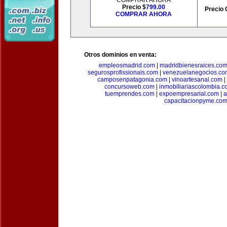
COMPRAR AHORA
Precio $
799.00
Precio 
COMPRAR AHORA
Otros dominios en venta:
empleosmadrid.com
|
madridbienesraices.co
segurosprofissionais.com
|
venezuelanegocios.co
camposenpatagonia.com
|
vinoartesanal.com
|
concursoweb.com
|
inmobiliariascolombia.
tuemprendes.com
|
expoempresarial.com
|
a
capacitacionpyme.co