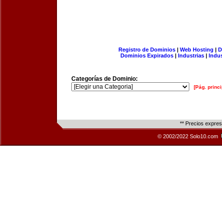
Registro de Dominios
|
Web Hosting
|
D
Dominios Expirados
|
Industrias
|
Indu
Categorías de Dominio:
[Pág. princi
** Precios expre
© 2002/2022 Solo10.com