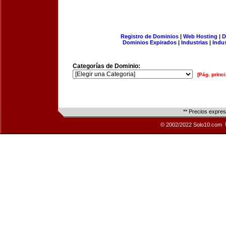
Registro de Dominios
|
Web Hosting
|
D
Dominios Expirados
|
Industrias
|
Indu
Categorías de Dominio:
[Pág. princi
** Precios expre
© 2002/2022 Solo10.com