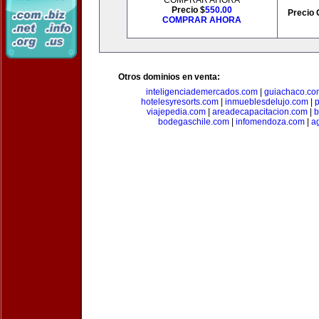
COMPRAR AHORA
Precio $
550.00
Precio 
COMPRAR AHORA
Otros dominios en venta:
inteligenciademercados.com
|
guiachaco.co
hotelesyresorts.com
|
inmueblesdelujo.com
|
p
viajepedia.com
|
areadecapacitacion.com
|
b
bodegaschile.com
|
infomendoza.com
|
a