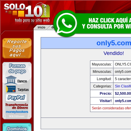
only5.co
Vendido!
Mayusculas:
ONLY5.C
Minusculas:
only5.co
Longitud:
5 caracte
Categorias:
Sin Clasif
Precio:
$2,500.00
Visitar!
only5.co
Serán consideradas ofer