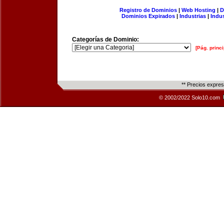
Registro de Dominios
|
Web Hosting
|
D
Dominios Expirados
|
Industrias
|
Indu
Categorías de Dominio:
[Pág. princi
** Precios expre
© 2002/2022 Solo10.com