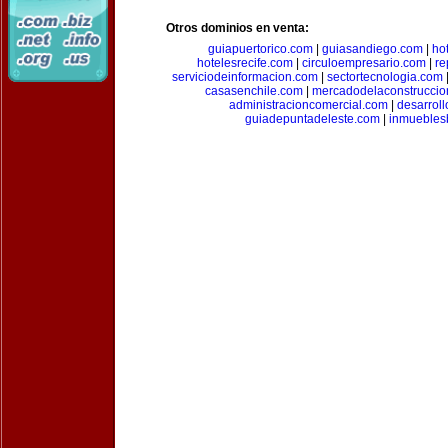
Otros dominios en venta:
guiapuertorico.com
|
guiasandiego.com
|
ho
hotelesrecife.com
|
circuloempresario.com
|
re
serviciodeinformacion.com
|
sectortecnologia.com
casasenchile.com
|
mercadodelaconstruccio
administracioncomercial.com
|
desarrol
guiadepuntadeleste.com
|
inmuebles