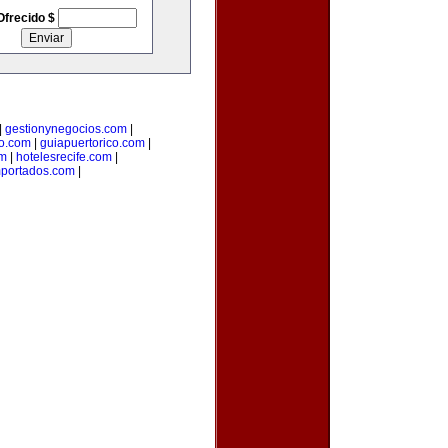
Ofrecido $
|
gestionynegocios.com
|
o.com
|
guiapuertorico.com
|
om
|
hotelesrecife.com
|
mportados.com
|