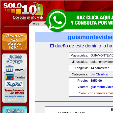
guiamontevide
El dueño de este dominio lo ha
Mayusculas:
GUIAMONTEVI
Minusculas:
guiamontevideo
Longitud:
14 caracteres
Categorias:
Sin Clasificar
Precio:
$950.00
Visitar!
guiamontevide
Serán consideradas ofer
R