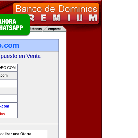
o.com
 puesto en Venta
DEO.COM
.com
o.com
tas
ealizar una Oferta