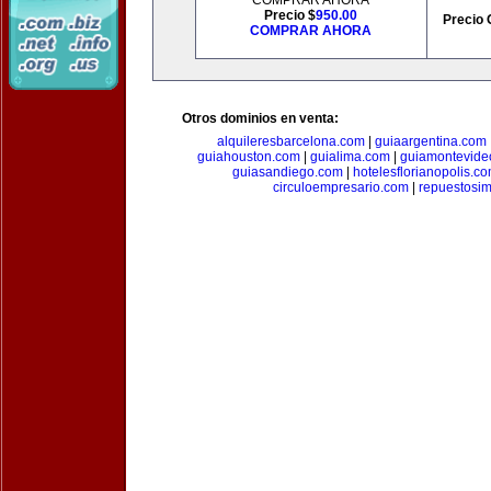
COMPRAR AHORA
Precio $
950.00
Precio 
COMPRAR AHORA
Otros dominios en venta:
alquileresbarcelona.com
|
guiaargentina.com
guiahouston.com
|
guialima.com
|
guiamontevide
guiasandiego.com
|
hotelesflorianopolis.c
circuloempresario.com
|
repuestosi