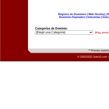
Registro de Dominios
|
Web Hosting
|
D
Dominios Expirados
|
Industrias
|
Indu
Categorías de Dominio:
[Pág. princi
** Precios expre
© 2002/2022 Solo10.com