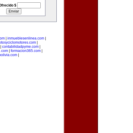
Ofrecido $
com
|
inmueblesenlinea.com
|
tosyciclomotores.com
|
|
contabilidadpyme.com
|
.com
|
formacion365.com
|
olivia.com
|