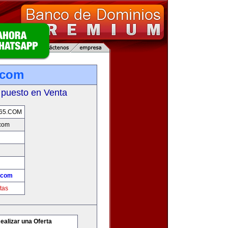
.com
 puesto en Venta
65.COM
.com
.com
tas
ealizar una Oferta