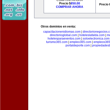
COMPRAR AHORA
Precio $
850.00
Precio 
COMPRAR AHORA
Otros dominios en venta:
capacitacionenidiomas.com
|
directorionegocios.
directorioglobal.com
|
hoteleslafalda.com
|
mo
hotelesparaeventos.com
|
soloelectronica.com
turismo365.com
|
empleo365.com
|
empleos365
portaldeporte.com
|
propiedadesb