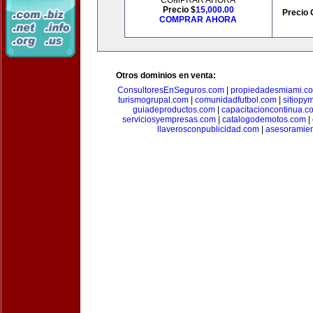
COMPRAR AHORA
Precio $
15,000.00
Precio 
COMPRAR AHORA
Otros dominios en venta:
ConsultoresEnSeguros.com
|
propiedadesmiami.c
turismogrupal.com
|
comunidadfutbol.com
|
sitiopy
guiadeproductos.com
|
capacitacioncontinua.c
serviciosyempresas.com
|
catalogodemotos.com
|
llaverosconpublicidad.com
|
asesoramie