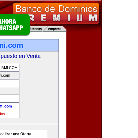
mi.com
 puesto en Venta
IAMI.COM
mi.com
mi.com
tas
ealizar una Oferta