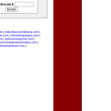
Ofrecido $
om
|
industriacolombiana.com
|
me.com
|
misvideojuegos.com
|
om
|
solucionespyme.com
|
circulodeprofesionales.com
|
ntoaempresas.com
|