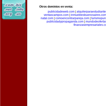
Otros dominios en venta:
publicidadeweb.com
|
alquilerparaestudiant
ventascampos.com
|
inmueblesbuenosaires.co
natal.com
|
comoencontrarpareja.com
|
turismopun
publicidadypropaganda.com
|
mundodeoferta
finanzasempresariales.