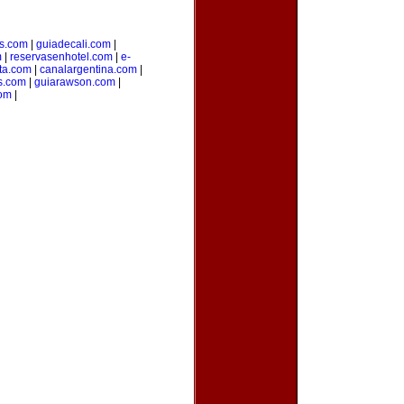
es.com
|
guiadecali.com
|
m
|
reservasenhotel.com
|
e-
ta.com
|
canalargentina.com
|
s.com
|
guiarawson.com
|
com
|