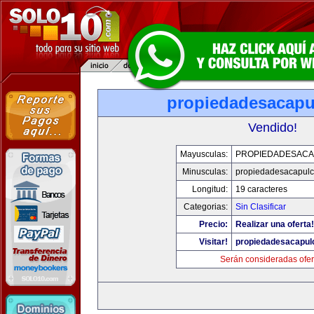
propiedadesacap
Vendido!
Mayusculas:
PROPIEDADESAC
Minusculas:
propiedadesacapul
Longitud:
19 caracteres
Categorias:
Sin Clasificar
Precio:
Realizar una oferta!
Visitar!
propiedadesacapul
Serán consideradas ofer