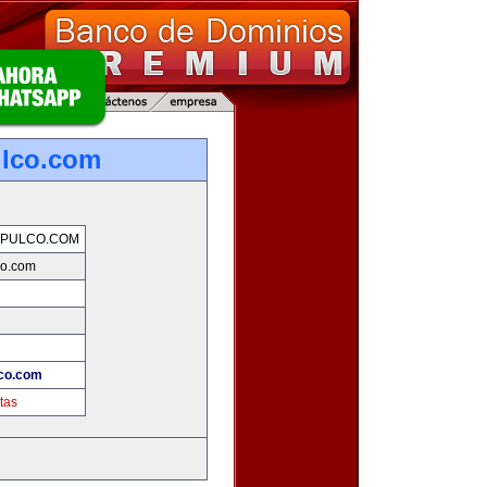
ulco.com
APULCO.COM
co.com
co.com
tas