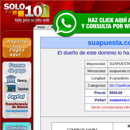
suapuesta.
El dueño de este dominio lo ha
Mayusculas:
SUAPUEST
Minusculas:
suapuesta.c
Longitud:
9 caracteres
Categorias:
Sin Clasifica
Precio:
$550.00
Visitar!
suapuesta.
Serán consideradas ofer
R