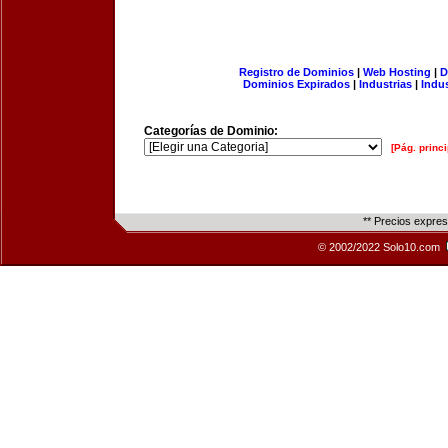
Registro de Dominios
|
Web Hosting
|
D
Dominios Expirados
|
Industrias
|
Indu
Categorías de Dominio:
[Pág. princi
** Precios expre
© 2002/2022 Solo10.com