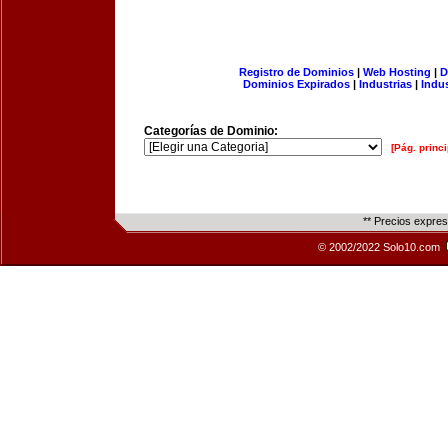
Registro de Dominios
|
Web Hosting
|
D
Dominios Expirados
|
Industrias
|
Indu
Categorías de Dominio:
[Pág. princi
** Precios expre
© 2002/2022 Solo10.com