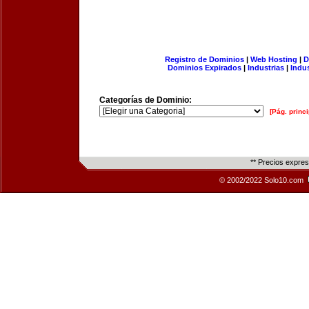
Registro de Dominios
|
Web Hosting
|
D
Dominios Expirados
|
Industrias
|
Indu
Categorías de Dominio:
[Pág. princi
** Precios expre
© 2002/2022 Solo10.com