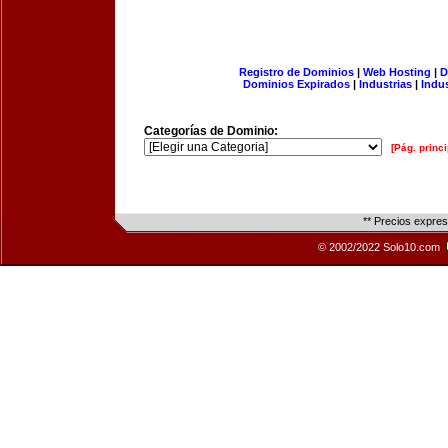
Registro de Dominios
|
Web Hosting
|
D
Dominios Expirados
|
Industrias
|
Indu
Categorías de Dominio:
[Pág. princi
** Precios expre
© 2002/2022 Solo10.com