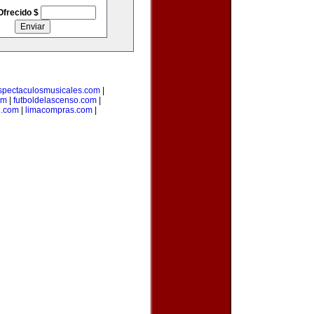
Ofrecido $
spectaculosmusicales.com
|
om
|
futboldelascenso.com
|
l.com
|
limacompras.com
|