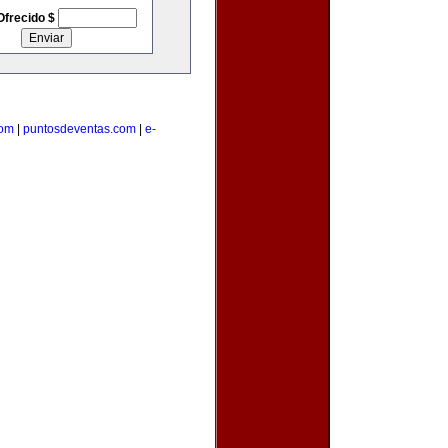
Ofrecido $
com
|
puntosdeventas.com
|
e-