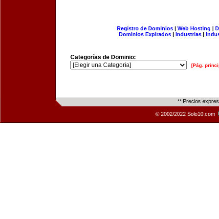
Registro de Dominios
|
Web Hosting
|
D
Dominios Expirados
|
Industrias
|
Indu
Categorías de Dominio:
[Pág. princi
** Precios expre
© 2002/2022 Solo10.com