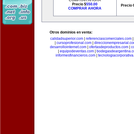
COMPRAR AHORA
Precio $
550.00
Precio 
COMPRAR AHORA
Otros dominios en venta:
calidadsuperior.com
|
referenciascomerciales.com
|
cursoprofesional.com
|
direccionempresarial.c
desarrollointernet.com
|
ofertasdeproductos.com
|
c
|
equipodeventas.com
|
bodegasdeargentina.
informesfinancieros.com
|
tecnologiacorporativ