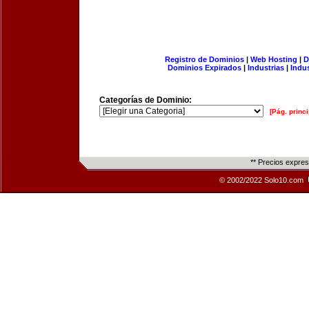
Registro de Dominios
|
Web Hosting
|
D
Dominios Expirados
|
Industrias
|
Indu
Categorías de Dominio:
[Pág. princi
** Precios expre
© 2002/2022 Solo10.com