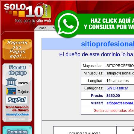
sitioprofesiona
El dueño de este dominio lo ha
Mayusculas:
SITIOPROFESI
Minusculas:
sitioprofesional
Longitud:
16 caracteres
Categorias:
Sin Clasificar
Precio:
$650.00
Visitar!
sitioprofesiona
Serán consideradas ofer
R