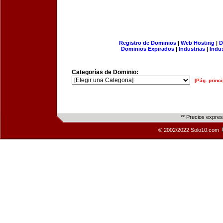
Registro de Dominios
|
Web Hosting
|
D
Dominios Expirados
|
Industrias
|
Indu
Categorías de Dominio:
[Pág. princi
** Precios expre
© 2002/2022 Solo10.com