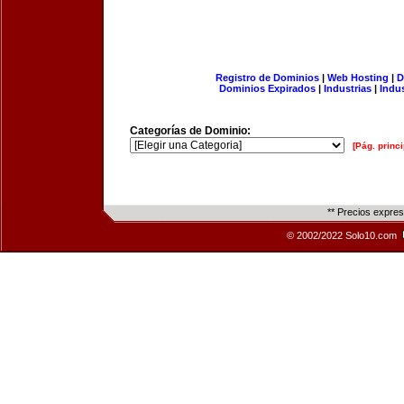
Registro de Dominios
|
Web Hosting
|
D
Dominios Expirados
|
Industrias
|
Indu
Categorías de Dominio:
[Pág. princi
** Precios expre
© 2002/2022 Solo10.com