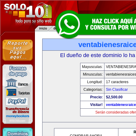
ventabienesraic
El dueño de este dominio lo ha
Mayusculas:
VENTABIENESRA
Minusculas:
ventabienesraice
Longitud:
17 caracteres
Categorias:
Sin Clasificar
Precio:
$2,500.00
Visitar!
ventabienesraic
Serán consideradas ofer
R