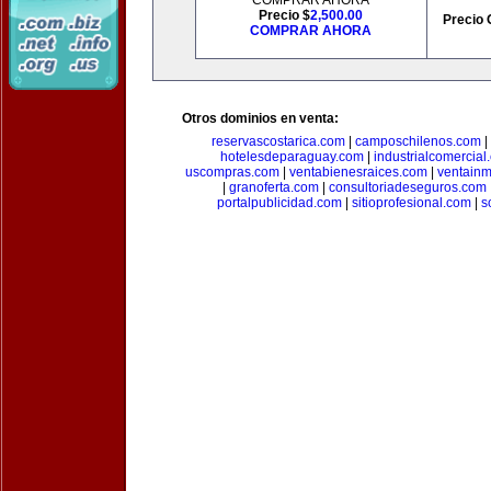
COMPRAR AHORA
Precio $
2,500.00
Precio 
COMPRAR AHORA
Otros dominios en venta:
reservascostarica.com
|
camposchilenos.com
|
hotelesdeparaguay.com
|
industrialcomercial
uscompras.com
|
ventabienesraices.com
|
ventain
|
granoferta.com
|
consultoriadeseguros.com
portalpublicidad.com
|
sitioprofesional.com
|
s