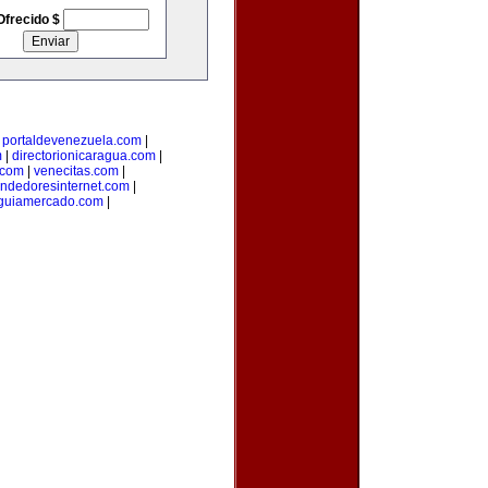
Ofrecido $
|
portaldevenezuela.com
|
m
|
directorionicaragua.com
|
.com
|
venecitas.com
|
ndedoresinternet.com
|
guiamercado.com
|