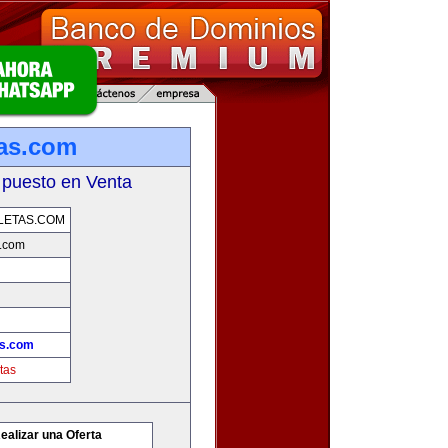
tas.com
 puesto en Venta
LETAS.COM
s.com
as.com
tas
ealizar una Oferta