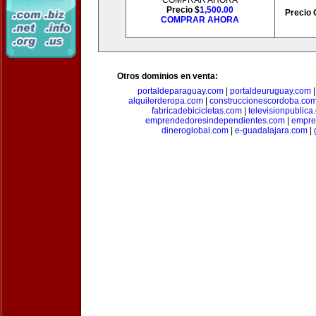
COMPRAR AHORA
Precio $
1,500.00
Precio 
COMPRAR AHORA
Otros dominios en venta:
portaldeparaguay.com
|
portaldeuruguay.com
alquilerderopa.com
|
construccionescordoba.co
fabricadebicicletas.com
|
televisionpublica
emprendedoresindependientes.com
|
empre
dineroglobal.com
|
e-guadalajara.com
|