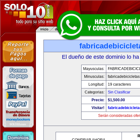
fabricadebicicle
El dueño de este dominio lo ha
Mayusculas:
FABRICADEBICIC
Minusculas:
fabricadebicicleta
Longitud:
19 caracteres
Categorias:
Sin Clasificar
Precio:
$1,500.00
Visitar!
fabricadebiciclet
Serán consideradas ofer
R