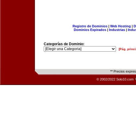
Registro de Dominios
|
Web Hosting
|
D
Dominios Expirados
|
Industrias
|
Indu
Categorías de Dominio:
[Pág. princi
** Precios expre
© 2002/2022 Solo10.com