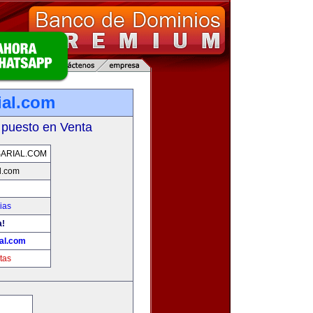
ial.com
 puesto en Venta
ARIAL.COM
l.com
ias
a!
al.com
tas