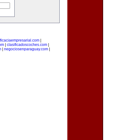
ficaciaempresarial.com
|
com
|
clasificadoscoches.com
|
m
|
negociosenparaguay.com
|